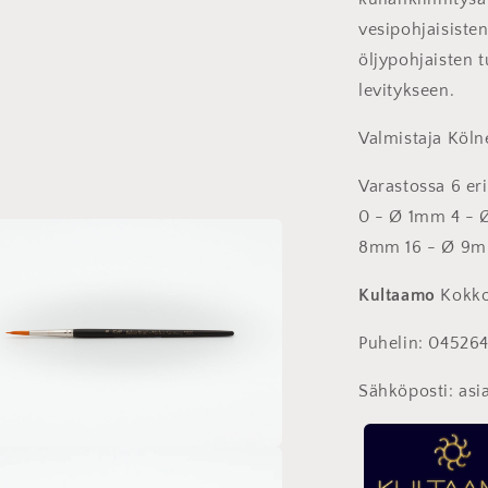
vesipohjaisiste
lisessa
assa
öljypohjaisten t
levitykseen.
Valmistaja Köln
Varastossa 6 eri
0 - Ø 1mm 4 - 
8mm 16 - Ø 9
Kultaamo
Kokko
Puhelin: 04526
Sähköposti: asi
to