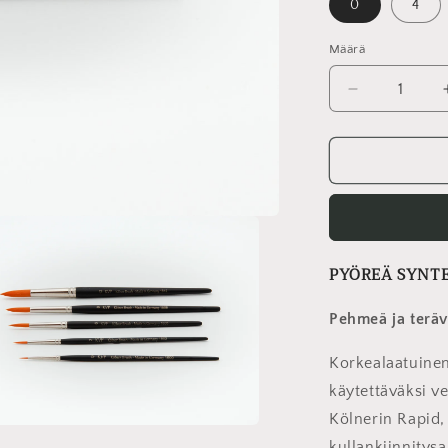
0
4
Määrä
Määrä
Vähennä
tuotteen
PYÖREÄ
SIVELLIN
määrää
PYÖREÄ SYNTE
Pehmeä ja teräv
Korkealaatuinen 
käytettäväksi ve
Kölnerin Rapid,
kullankiinnitys
to