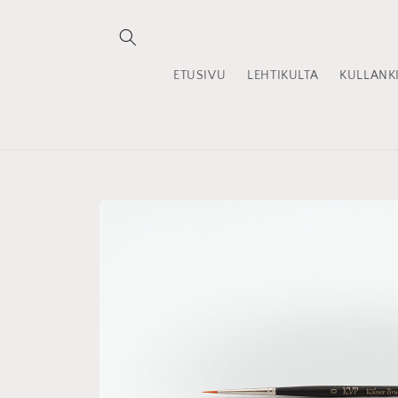
Ohita ja
siirry
sisältöön
ETUSIVU
LEHTIKULTA
KULLANKI
Siirry
tuotetietoihin