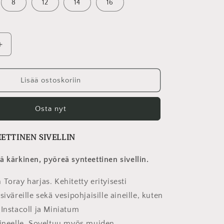
8
12
14
16
Lisää
tuotteen
PYÖREÄ
SIVELLIN
Lisää ostoskoriin
määrää
Osta nyt
ETTINEN SIVELLIN
ä kärkinen, pyöreä synteettinen sivellin.
Toray harjas. Kehitetty erityisesti
siväreille sekä vesipohjaisille aineille, kuten
 Instacoll ja Miniatum
aineelle. Soveltuu myös muiden