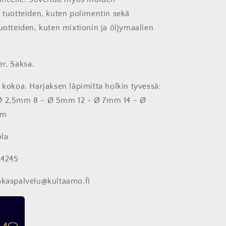
n tuotteiden, kuten polimentin sekä
uotteiden, kuten mixtionin ja öljymaalien
er, Saksa.
 kokoa. Harjaksen läpimitta holkin tyvessä:
Ø 2,5mm 8 - Ø 5mm 12 - Ø 7mm 14 - Ø
mm
la
44245
akaspalvelu@kultaamo.fi